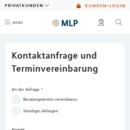
MLP
privatkunden
kunden-login
menü
Inhalt
diese website durchsuchen
mlp berater finden
Kontaktanfrage und
Terminvereinbarung
Art der Anfrage
*
Beratungstermin vereinbaren
Sonstiges Anliegen
Anrede