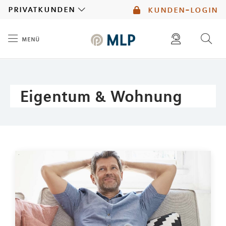
MLP
privatkunden
kunden-login
menü
Inhalt
diese website durchsuchen
mlp berater finden
Eigentum & Wohnung