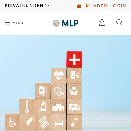
MLP
privatkunden
kunden-login
menü
Inhalt
diese website durchsuchen
mlp berater finden