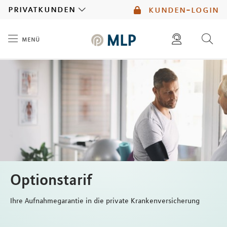
MLP
privatkunden
kunden-login
menü
Inhalt
diese website durchsuchen
mlp berater finden
Optionstarif
Ihre Aufnahmegarantie in die private Krankenversicherung