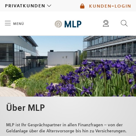
MLP
privatkunden
kunden-login
menü
Inhalt
diese website durchsuchen
mlp berater finden
Über MLP
MLP ist Ihr Gesprächspartner in allen Finanzfragen – von der
Geldanlage über die Altersvorsorge bis hin zu Versicherungen.