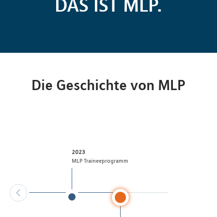
DAS IST MLP.
Die Geschichte von MLP
2023
ppe
MLP Traineeprogramm