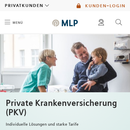
MLP
privatkunden
kunden-login
menü
Inhalt
diese website durchsuchen
mlp berater finden
Private Krankenversicherung
(PKV)
Individuelle Lösungen und starke Tarife