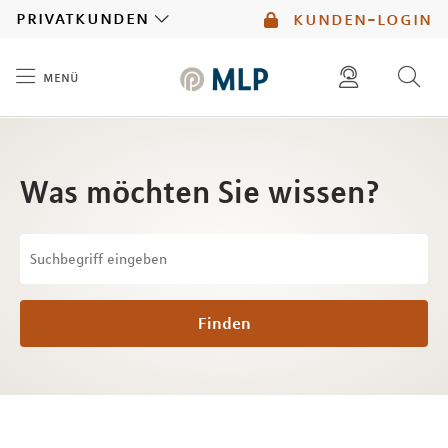
MLP
privatkunden
kunden-login
menü
Inhalt
diese website durchsuchen
mlp berater finden
Was möchten Sie wissen?
Finden