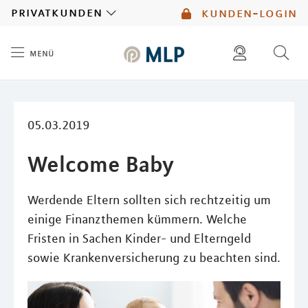
MLP
privatkunden
kunden-login
menü
Inhalt
diese website durchsuchen
mlp berater finden
05.03.2019
Welcome Baby
Werdende Eltern sollten sich rechtzeitig um
einige Finanzthemen kümmern. Welche
Fristen in Sachen Kinder- und Elterngeld
sowie Krankenversicherung zu beachten sind.