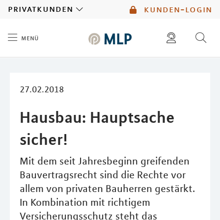
MLP
privatkunden
kunden-login
menü
Inhalt
diese website durchsuchen
mlp berater finden
27.02.2018
Hausbau: Hauptsache
sicher!
Mit dem seit Jahresbeginn greifenden
Bauvertragsrecht sind die Rechte vor
allem von privaten Bauherren gestärkt.
In Kombination mit richtigem
Versicherungsschutz steht das