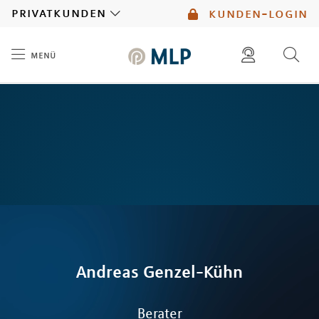
MLP
privatkunden
kunden-login
menü
Inhalt
diese website durchsuchen
mlp berater finden
Andreas
Genzel-Kühn
Berater