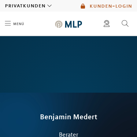
MLP
privatkunden
kunden-login
menü
Inhalt
diese website durchsuchen
mlp berater finden
Benjamin
Medert
Berater