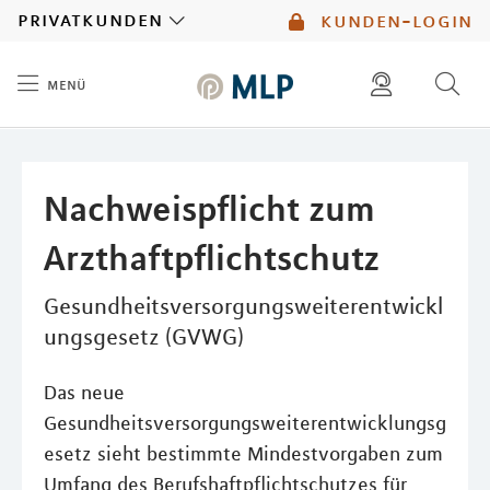
MLP
privatkunden
kunden-login
menü
Inhalt
diese website durchsuchen
mlp berater finden
Nachweispflicht zum
Arzthaftpflichtschutz
Gesundheitsversorgungsweiterentwickl
ungsgesetz (GVWG)
Das neue
Gesundheitsversorgungsweiterentwicklungsg
esetz sieht bestimmte Mindestvorgaben zum
Umfang des Berufshaftpflichtschutzes für