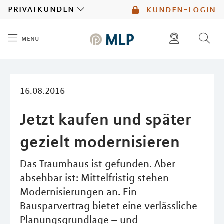
MLP
privatkunden
kunden-login
menü
Inhalt
diese website durchsuchen
mlp berater finden
16.08.2016
Jetzt kaufen und später
gezielt modernisieren
Das Traumhaus ist gefunden. Aber
absehbar ist: Mittelfristig stehen
Modernisierungen an. Ein
Bausparvertrag bietet eine verlässliche
Planungsgrundlage – und